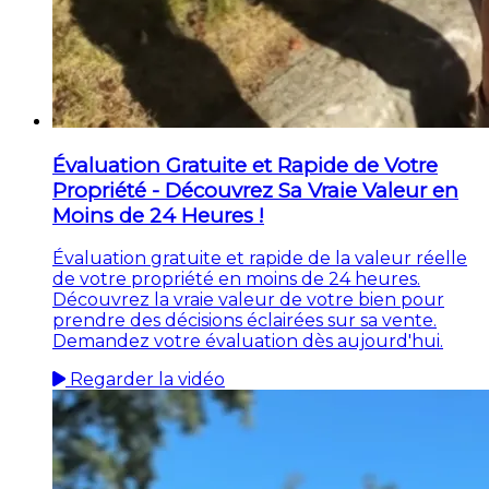
Évaluation Gratuite et Rapide de Votre
Propriété - Découvrez Sa Vraie Valeur en
Moins de 24 Heures !
Évaluation gratuite et rapide de la valeur réelle
de votre propriété en moins de 24 heures.
Découvrez la vraie valeur de votre bien pour
prendre des décisions éclairées sur sa vente.
Demandez votre évaluation dès aujourd'hui.
Regarder la vidéo