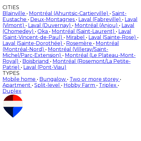
CITIES
Blainville
•
Montréal (Ahuntsic-Cartierville)
•
Saint-
Eustache
•
Deux-Montagnes
•
Laval (Fabreville)
•
Laval
(Vimont)
•
Laval (Duvernay)
•
Montréal (Anjou)
•
Laval
(Chomedey)
•
Oka
•
Montréal (Saint-Laurent)
•
Laval
(Saint-Vincent-de-Paul)
•
Mirabel
•
Laval (Sainte-Rose)
•
Laval (Sainte-Dorothée)
•
Rosemère
•
Montréal
(Montréal-Nord)
•
Montréal (Villeray/Saint-
Michel/Parc-Extension)
•
Montréal (Le Plateau-Mont-
Royal)
•
Boisbriand
•
Montréal (Rosemont/La Petite-
Patrie)
•
Laval (Pont-Viau)
TYPES
Mobile home
•
Bungalow
•
Two or more storey
•
Apartment
•
Split-level
•
Hobby Farm
•
Triplex
•
Duplex