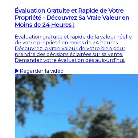
Évaluation Gratuite et Rapide de Votre
Propriété - Découvrez Sa Vraie Valeur en
Moins de 24 Heures !
Évaluation gratuite et rapide de la valeur réelle
de votre propriété en moins de 24 heures.
Découvrez la vraie valeur de votre bien pour
prendre des décisions éclairées sur sa vente.
Demandez votre évaluation dès aujourd'hui.
Regarder la vidéo