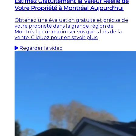
Estimez Gratuitement la Valeur Réelle de
Votre Propriété à Montréal Aujourd'hui
Obtenez une évaluation gratuite et précise de
votre propriété dans la grande région de
Montréal pour maximiser vos gains lors de la
vente. Cliquez pour en savoir plus.
Regarder la vidéo