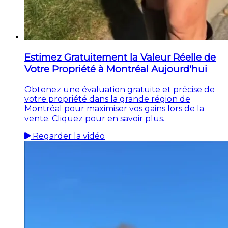
Estimez Gratuitement la Valeur Réelle de
Votre Propriété à Montréal Aujourd'hui
Obtenez une évaluation gratuite et précise de
votre propriété dans la grande région de
Montréal pour maximiser vos gains lors de la
vente. Cliquez pour en savoir plus.
Regarder la vidéo