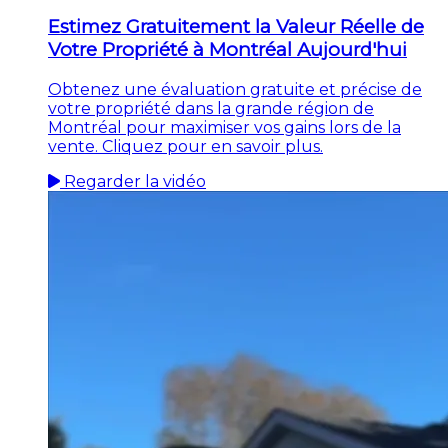
Estimez Gratuitement la Valeur Réelle de
Votre Propriété à Montréal Aujourd'hui
Obtenez une évaluation gratuite et précise de
votre propriété dans la grande région de
Montréal pour maximiser vos gains lors de la
vente. Cliquez pour en savoir plus.
Regarder la vidéo