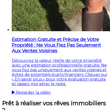
Estimation Gratuite et Précise de Votre
Propriété : Ne Vous Fiez Pas Seulement
Aux Ventes Voisines
Découvrez la valeur réelle de votre propriété
avec une estimation professionnelle gratuite. Ne
vous fiez pas uniquement aux ventes voisines et
évitez de potentiels écarts financiers. Cliquez sur
« En savoir plus » pour votre évaluation gratuite
et laissez-moi gérer le reste.
Regarder la vidéo
Prêt à réaliser vos rêves immobiliers