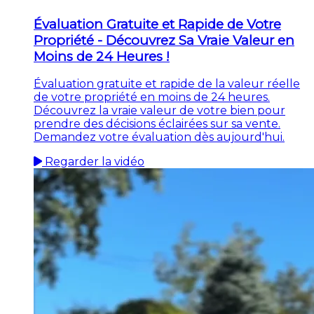
Évaluation Gratuite et Rapide de Votre
Propriété - Découvrez Sa Vraie Valeur en
Moins de 24 Heures !
Évaluation gratuite et rapide de la valeur réelle
de votre propriété en moins de 24 heures.
Découvrez la vraie valeur de votre bien pour
prendre des décisions éclairées sur sa vente.
Demandez votre évaluation dès aujourd'hui.
Regarder la vidéo