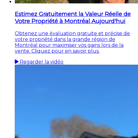
Estimez Gratuitement la Valeur Réelle de
Votre Propriété à Montréal Aujourd'hui
Obtenez une évaluation gratuite et précise de
votre propriété dans la grande région de
Montréal pour maximiser vos gains lors de la
vente. Cliquez pour en savoir plus.
Regarder la vidéo