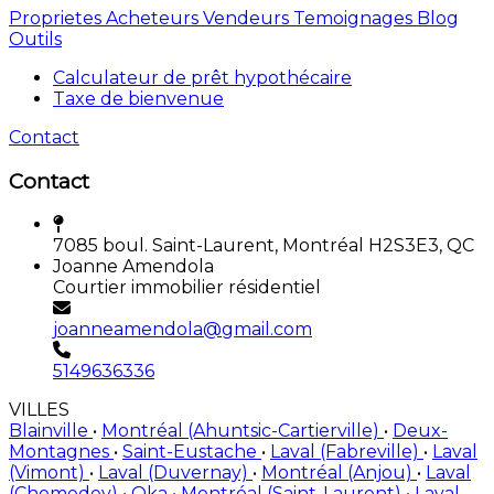
Proprietes
Acheteurs
Vendeurs
Temoignages
Blog
Outils
Calculateur de prêt hypothécaire
Taxe de bienvenue
Contact
Contact
7085 boul. Saint-Laurent, Montréal H2S3E3, QC
Joanne Amendola
Courtier immobilier résidentiel
joanneamendola@gmail.com
5149636336
VILLES
Blainville
•
Montréal (Ahuntsic-Cartierville)
•
Deux-
Montagnes
•
Saint-Eustache
•
Laval (Fabreville)
•
Laval
(Vimont)
•
Laval (Duvernay)
•
Montréal (Anjou)
•
Laval
(Chomedey)
•
Oka
•
Montréal (Saint-Laurent)
•
Laval