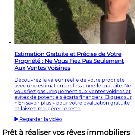
Estimation Gratuite et Précise de Votre
Propriété : Ne Vous Fiez Pas Seulement
Aux Ventes Voisines
Découvrez la valeur réelle de votre propriété
avec une estimation professionnelle gratuite. Ne
vous fiez pas uniquement aux ventes voisines et
évitez de potentiels écarts financiers. Cliquez sur
« En savoir plus » pour votre évaluation gratuite
et laissez-moi gérer le reste.
Regarder la vidéo
Prêt à réaliser vos rêves immobiliers