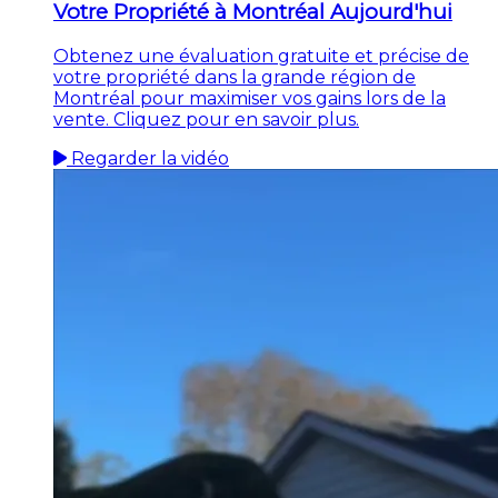
Votre Propriété à Montréal Aujourd'hui
Obtenez une évaluation gratuite et précise de
votre propriété dans la grande région de
Montréal pour maximiser vos gains lors de la
vente. Cliquez pour en savoir plus.
Regarder la vidéo