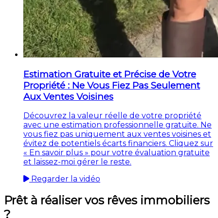
Estimation Gratuite et Précise de Votre
Propriété : Ne Vous Fiez Pas Seulement
Aux Ventes Voisines
Découvrez la valeur réelle de votre propriété
avec une estimation professionnelle gratuite. Ne
vous fiez pas uniquement aux ventes voisines et
évitez de potentiels écarts financiers. Cliquez sur
« En savoir plus » pour votre évaluation gratuite
et laissez-moi gérer le reste.
Regarder la vidéo
Prêt à réaliser vos rêves immobiliers
?