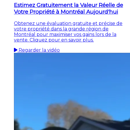
Estimez Gratuitement la Valeur Réelle de
Votre Propriété à Montréal Aujourd'hui
Obtenez une évaluation gratuite et précise de
votre propriété dans la grande région de
Montréal pour maximiser vos gains lors de la
vente. Cliquez pour en savoir plus.
Regarder la vidéo