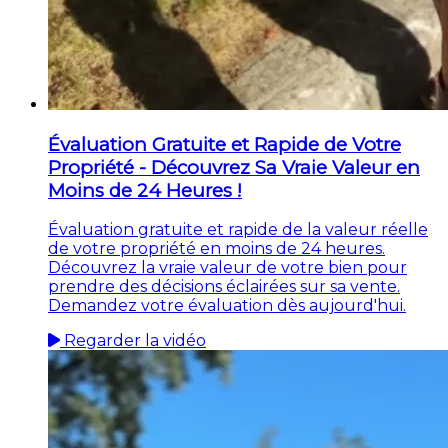
Évaluation Gratuite et Rapide de Votre
Propriété - Découvrez Sa Vraie Valeur en
Moins de 24 Heures !
Évaluation gratuite et rapide de la valeur réelle
de votre propriété en moins de 24 heures.
Découvrez la vraie valeur de votre bien pour
prendre des décisions éclairées sur sa vente.
Demandez votre évaluation dès aujourd'hui.
Regarder la vidéo