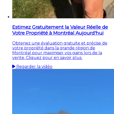
Estimez Gratuitement la Valeur Réelle de
Votre Propriété à Montréal Aujourd'hui
Obtenez une évaluation gratuite et précise de
votre propriété dans la grande région de
Montréal pour maximiser vos gains lors de la
vente. Cliquez pour en savoir plus.
Regarder la vidéo