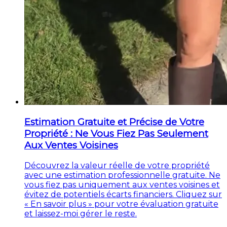
Estimation Gratuite et Précise de Votre
Propriété : Ne Vous Fiez Pas Seulement
Aux Ventes Voisines
Découvrez la valeur réelle de votre propriété
avec une estimation professionnelle gratuite. Ne
vous fiez pas uniquement aux ventes voisines et
évitez de potentiels écarts financiers. Cliquez sur
« En savoir plus » pour votre évaluation gratuite
et laissez-moi gérer le reste.