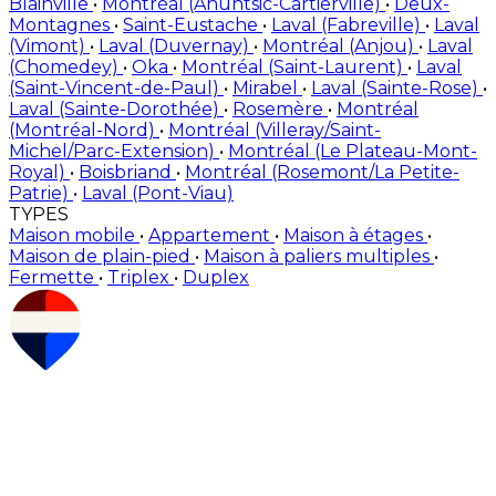
Blainville
•
Montréal (Ahuntsic-Cartierville)
•
Deux-
Montagnes
•
Saint-Eustache
•
Laval (Fabreville)
•
Laval
(Vimont)
•
Laval (Duvernay)
•
Montréal (Anjou)
•
Laval
(Chomedey)
•
Oka
•
Montréal (Saint-Laurent)
•
Laval
(Saint-Vincent-de-Paul)
•
Mirabel
•
Laval (Sainte-Rose)
•
Laval (Sainte-Dorothée)
•
Rosemère
•
Montréal
(Montréal-Nord)
•
Montréal (Villeray/Saint-
Michel/Parc-Extension)
•
Montréal (Le Plateau-Mont-
Royal)
•
Boisbriand
•
Montréal (Rosemont/La Petite-
Patrie)
•
Laval (Pont-Viau)
TYPES
Maison mobile
•
Appartement
•
Maison à étages
•
Maison de plain-pied
•
Maison à paliers multiples
•
Fermette
•
Triplex
•
Duplex