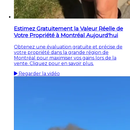
Estimez Gratuitement la Valeur Réelle de
Votre Propriété à Montréal Aujourd'hui
Obtenez une évaluation gratuite et précise de
votre propriété dans la grande région de
Montréal pour maximiser vos gains lors de la
vente. Cliquez pour en savoir plus.
Regarder la vidéo