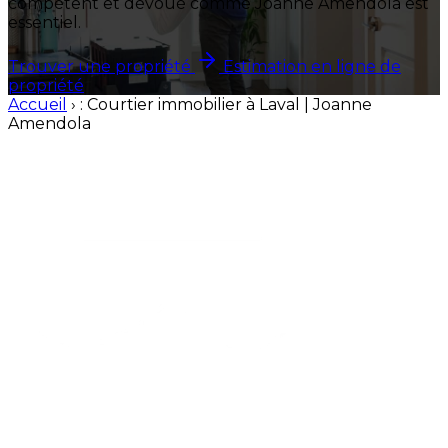
compétent et dévoué comme Joanne Amendola est
essentiel.
Trouver une propriété
Estimation en ligne de
propriété
Accueil
›
: Courtier immobilier à Laval | Joanne
Amendola