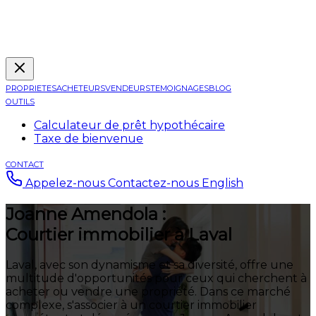
PROPRIETES
ACHETEURS
VENDEURS
TEMOIGNAGES
BLOG
OUTILS
Calculateur de prêt hypothécaire
Taxe de bienvenue
CONTACT
Appelez-nous
Contactez-nous
English
Joanne Amendola :
Courtier immobilier à Laval
Laval, avec son dynamisme et sa diversité, offre une
multitude d'opportunités pour ceux qui cherchent à
acheter ou vendre une propriété. Dans ce marché
complexe, s'associer à un courtier immobilier